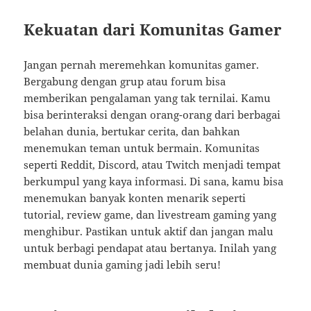
Kekuatan dari Komunitas Gamer
Jangan pernah meremehkan komunitas gamer.
Bergabung dengan grup atau forum bisa
memberikan pengalaman yang tak ternilai. Kamu
bisa berinteraksi dengan orang-orang dari berbagai
belahan dunia, bertukar cerita, dan bahkan
menemukan teman untuk bermain. Komunitas
seperti Reddit, Discord, atau Twitch menjadi tempat
berkumpul yang kaya informasi. Di sana, kamu bisa
menemukan banyak konten menarik seperti
tutorial, review game, dan livestream gaming yang
menghibur. Pastikan untuk aktif dan jangan malu
untuk berbagi pendapat atau bertanya. Inilah yang
membuat dunia gaming jadi lebih seru!