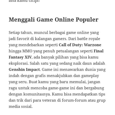
bisa kamu cicipi!
Menggali Game Online Populer
Setiap tahun, muncul berbagai game online yang
jadi favorit di kalangan gamers. Dari battle royale
yang mendebarkan seperti
Call of Duty: Warzone
hingga MMO yang penuh petualangan seperti
Final
Fantasy XIV
, ada banyak pilihan yang bisa kamu
eksplorasi. Salah satu yang sedang naik daun adalah
Genshin Impact
. Game ini menawarkan dunia yang
indah dengan grafis menakjubkan dan gameplay
yang seru. Buat kamu yang baru memulai, jangan
ragu untuk mencoba game-game ini dan bergabung
dengan komunitasnya. Kamu bisa mendapatkan tips
dan trik dari para veteran di forum-forum atau grup
media sosial.