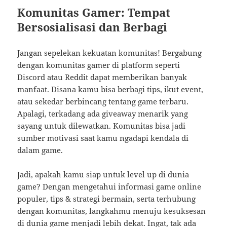
Komunitas Gamer: Tempat
Bersosialisasi dan Berbagi
Jangan sepelekan kekuatan komunitas! Bergabung
dengan komunitas gamer di platform seperti
Discord atau Reddit dapat memberikan banyak
manfaat. Disana kamu bisa berbagi tips, ikut event,
atau sekedar berbincang tentang game terbaru.
Apalagi, terkadang ada giveaway menarik yang
sayang untuk dilewatkan. Komunitas bisa jadi
sumber motivasi saat kamu ngadapi kendala di
dalam game.
Jadi, apakah kamu siap untuk level up di dunia
game? Dengan mengetahui informasi game online
populer, tips & strategi bermain, serta terhubung
dengan komunitas, langkahmu menuju kesuksesan
di dunia game menjadi lebih dekat. Ingat, tak ada