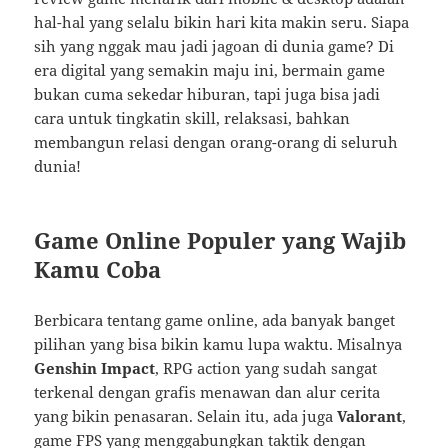
hal-hal yang selalu bikin hari kita makin seru. Siapa
sih yang nggak mau jadi jagoan di dunia game? Di
era digital yang semakin maju ini, bermain game
bukan cuma sekedar hiburan, tapi juga bisa jadi
cara untuk tingkatin skill, relaksasi, bahkan
membangun relasi dengan orang-orang di seluruh
dunia!
Game Online Populer yang Wajib
Kamu Coba
Berbicara tentang game online, ada banyak banget
pilihan yang bisa bikin kamu lupa waktu. Misalnya
Genshin Impact
, RPG action yang sudah sangat
terkenal dengan grafis menawan dan alur cerita
yang bikin penasaran. Selain itu, ada juga
Valorant
,
game FPS yang menggabungkan taktik dengan