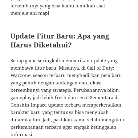
tersembunyi yang bisa kamu temukan saat
menjelajahi map!
Update Fitur Baru: Apa yang
Harus Diketahui?
Setiap game seringkali memberikan update yang
membawa fitur baru. Misalnya, di Call of Duty:
Warzone, season terbaru menghadirkan peta baru
yang penuh dengan tantangan dan lokasi
bersembunyi yang strategis. Perubahannya bikin
gameplay jadi lebih fresh dan seru! Sementara di
Genshin Impact, update terbaru memperkenalkan
karakter baru yang tentunya bisa mengubah
dinamika tim. Jadi, pastikan kamu selalu mengikuti
perkembangan terbaru agar enggak ketinggalan
informasi.