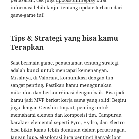
penasaran, cek juga
dpbossonlineplay
buat
informasi lebih lanjut tentang update terbaru dari
game-game ini!
Tips & Strategi yang bisa kamu
Terapkan
Saat bermain game, pemahaman tentang strategi
adalah kunci untuk mencapai kemenangan.
Misalnya, di Valorant, komunikasi dengan tim
sangat penting. Pastikan kamu menggunakan
mikrofon dan berkoordinasi dengan baik. Bisa jadi
kamu jadi MVP berkat kerja sama yang solid! Begitu
juga dengan Genshin Impact, penting untuk
memahami elemen dan komposisi tim. Campuran
karakter elemental seperti Pyro, Hydro, dan Electro
bisa bikin kamu lebih dominan dalam pertarungan.
Jangan lupa, eksplorasi juga penting! Banyak loot