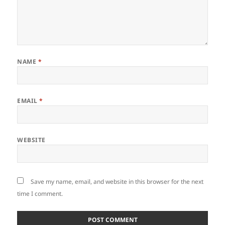
NAME
*
EMAIL
*
WEBSITE
Save my name, email, and website in this browser for the next
time I comment.