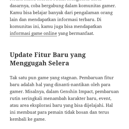
dasarnya, coba bergabung dalam komunitas gamer.
Kamu bisa belajar banyak dari pengalaman orang
lain dan mendapatkan informasi terbaru. Di
komunitas ini, kamu juga bisa mendapatkan
informasi game online
yang bermanfaat.
Update Fitur Baru yang
Menggugah Selera
Tak satu pun game yang stagnan. Pembaruan fitur
baru adalah hal yang dinanti-nantikan oleh para
gamer. Misalnya, dalam Genshin Impact, pembaruan
rutin seringkali menambah karakter baru, event,
atau area eksplorasi baru yang bisa dijelajahi. Hal
ini membuat para pemain tidak bosan dan terus
kembali ke game.