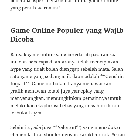
beberapa aspek menarik dari dunia gamer online
yang penuh warna ini!
Game Online Populer yang Wajib
Dicoba
Banyak game online yang beredar di pasaran saat
ini, dan beberapa di antaranya telah menciptakan
hype yang tidak boleh dianggap sebelah mata. Salah
satu game yang sedang naik daun adalah **Genshin
Impact**. Game ini bukan hanya menawarkan
grafik menawan tetapi juga gameplay yang
menyenangkan, memungkinkan pemainnya untuk
melakukan eksplorasi bebas yang megah di dunia
terbuka Teyvat.
Selain itu, ada juga **Valorant**, yang memadukan
elemen tactical shooter dengan karakter unik. Setiap