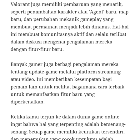
Valorant juga memiliki pembaruan yang menarik,
seperti penambahan karakter atau ‘Agent’ baru, map
baru, dan perubahan mekanik gameplay yang
membuat permainan menjadi lebih dinamis. Hal-hal
ini membuat komunitasnya aktif dan selalu terlibat
dalam diskusi mengenai pengalaman mereka
dengan fitur-fitur baru.
Banyak gamer juga berbagi pengalaman mereka
tentang update-game melalui platform streaming
atau video. Ini memberikan kesempatan bagi
pemain lain untuk melihat bagaimana cara terbaik
untuk memanfaatkan fitur baru yang
diperkenalkan.
Ketika kamu terjun ke dalam dunia game online,
ingat bahwa hal yang terpenting adalah bersenang-
senang. Setiap game memiliki keunikan tersendiri,
dan menemukan yang cocok untukmu adalah