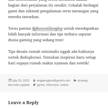
bagian dari perjalanan itu sendiri. Cobalah berbagai
game dan nikmati pengalaman serta tantangan yang
mereka tawarkan.
Terus pantau
dpbossonlineplay
untuk mendapatkan
lebih banyak informasi dan tips terbaru seputar
dunia gaming yang sedang tren!
Tips desain rumah minimalis nggak ada habisnya
untuk dieksplorasi. Temukan inspirasi baru setiap
hari supaya rumah makin nyaman dan estetik!
Posted
Author
Categories
July 29, 2025
engbengtian@gmail.com
strategi
on
Tags
bermain update
game
,
informasi
,
online
Leave a Reply