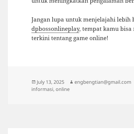
untuk meningkatkan pengalaman be
Jangan lupa untuk menjelajahi lebih
dpbossonlineplay
, tempat kamu bisa
terkini tentang game online!
Posted
Author
July 13, 2025
engbengtian@gmail.com
on
informasi
,
online