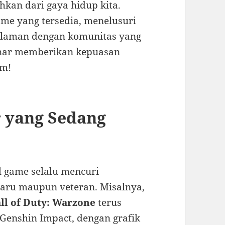
hkan dari gaya hidup kita.
me yang tersedia, menelusuri
galaman dengan komunitas yang
enar memberikan kepuasan
am!
 yang Sedang
l game selalu mencuri
baru maupun veteran. Misalnya,
ll of Duty: Warzone
terus
Genshin Impact, dengan grafik