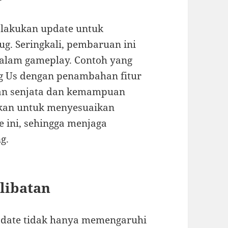
elakukan update untuk
g. Seringkali, pembaruan ini
alam gameplay. Contoh yang
 Us dengan penambahan fitur
an senjata dan kemampuan
pkan untuk menyesuaikan
e ini, sehingga menjaga
g.
libatan
pdate tidak hanya memengaruhi