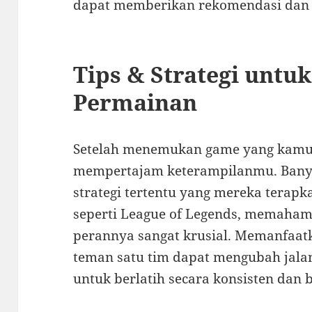
dapat memberikan rekomendasi dan
Tips & Strategi untu
Permainan
Setelah menemukan game yang kamu 
mempertajam keterampilanmu. Banya
strategi tertentu yang mereka terap
seperti League of Legends, memaham
perannya sangat krusial. Memanfaatk
teman satu tim dapat mengubah jala
untuk berlatih secara konsisten dan b