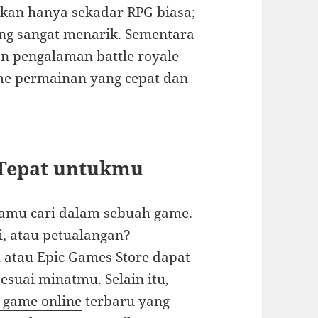
kan hanya sekadar RPG biasa;
ng sangat menarik. Sementara
an pengalaman battle royale
e permainan yang cepat dan
Tepat untukmu
amu cari dalam sebuah game.
i, atau petualangan?
 atau Epic Games Store dapat
ai minatmu. Selain itu,
 game online
terbaru yang