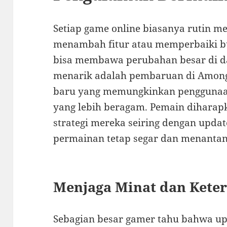
Setiap game online biasanya rutin m
menambah fitur atau memperbaiki bu
bisa membawa perubahan besar di d
menarik adalah pembaruan di Among
baru yang memungkinkan pengguna
yang lebih beragam. Pemain dihara
strategi mereka seiring dengan updat
permainan tetap segar dan menantan
Menjaga Minat dan Keter
Sebagian besar gamer tahu bahwa u