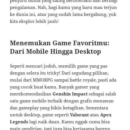
penjuru dunia yang saling berinteraksi dan berbagi
pengalaman. Nah, bagi kamu yang baru mau terjun
ke dunia ini, atau yang sudah lama bergabung, yuk
kita eksplor lebih jauh!
Menemukan Game Favoritmu:
Dari Mobile Hingga Desktop
Seperti mencari jodoh, memilih game yang pas
dengan selera itu tricky! Dari segudang pilihan,
mulai dari MMORPG sampai battle royale, pasti ada
yang cocok buat kamu. Banyak gamer yang
merekomendasikan
Genshin Impact
sebagai salah
satu game mobile terbaik dengan grafis menawan
dan gameplay yang bikin ketagihan. Sementara
untuk desktop, game seperti
Valorant
atau
Apex
Legends
lagi naik daun. Kamu nggak cuma bisa
main sendirian, tapi juga bisa kerjasama bareng