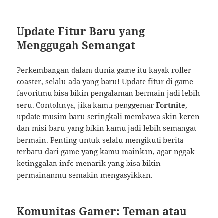
Update Fitur Baru yang
Menggugah Semangat
Perkembangan dalam dunia game itu kayak roller
coaster, selalu ada yang baru! Update fitur di game
favoritmu bisa bikin pengalaman bermain jadi lebih
seru. Contohnya, jika kamu penggemar
Fortnite
,
update musim baru seringkali membawa skin keren
dan misi baru yang bikin kamu jadi lebih semangat
bermain. Penting untuk selalu mengikuti berita
terbaru dari game yang kamu mainkan, agar nggak
ketinggalan info menarik yang bisa bikin
permainanmu semakin mengasyikkan.
Komunitas Gamer: Teman atau