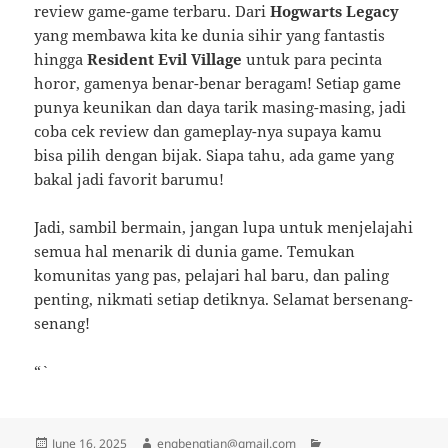
review game-game terbaru. Dari
Hogwarts Legacy
yang membawa kita ke dunia sihir yang fantastis
hingga
Resident Evil Village
untuk para pecinta
horor, gamenya benar-benar beragam! Setiap game
punya keunikan dan daya tarik masing-masing, jadi
coba cek review dan gameplay-nya supaya kamu
bisa pilih dengan bijak. Siapa tahu, ada game yang
bakal jadi favorit barumu!
Jadi, sambil bermain, jangan lupa untuk menjelajahi
semua hal menarik di dunia game. Temukan
komunitas yang pas, pelajari hal baru, dan paling
penting, nikmati setiap detiknya. Selamat bersenang-
senang!
“`
Posted
Author
Categories
June 16, 2025
engbengtian@gmail.com