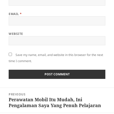
EMAIL
*
WEBSITE
Save my name, email, and website in this browser for the next
time I comment.
Post
PREVIOUS
navigation
Perawatan Mobil Itu Mudah, Ini
Previous
Pengalaman Saya Yang Penuh Pelajaran
post: