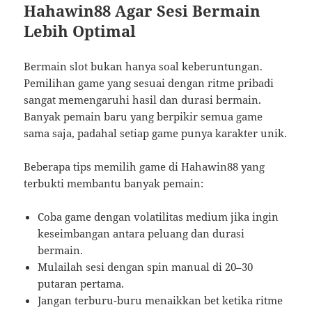
Hahawin88 Agar Sesi Bermain
Lebih Optimal
Bermain slot bukan hanya soal keberuntungan.
Pemilihan game yang sesuai dengan ritme pribadi
sangat memengaruhi hasil dan durasi bermain.
Banyak pemain baru yang berpikir semua game
sama saja, padahal setiap game punya karakter unik.
Beberapa tips memilih game di Hahawin88 yang
terbukti membantu banyak pemain:
Coba game dengan volatilitas medium jika ingin
keseimbangan antara peluang dan durasi
bermain.
Mulailah sesi dengan spin manual di 20–30
putaran pertama.
Jangan terburu-buru menaikkan bet ketika ritme