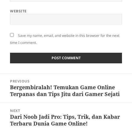
WEBSITE
Save my name, email, and website in this browser for the next
time I comment.
Post
PREVIOUS
navigation
Bergembiralah! Temukan Game Online
Previous
Terpanas dan Tips Jitu dari Gamer Sejati
post:
NEXT
Dari Noob Jadi Pro: Tips, Trik, dan Kabar
Next
Terbaru Dunia Game Online!
post: