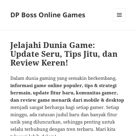
DP Boss Online Games
MENU
AND
WIDGETS
Jelajahi Dunia Game:
Update Seru, Tips Jitu, dan
Review Keren!
Dalam dunia gaming yang semakin berkembang,
informasi game online populer, tips & strategi
bermain, update fitur baru, komunitas gamer,
dan review game menarik dari mobile & desktop
menjadi sangat berharga bagi setiap gamer. Setiap
minggu, ada ratusan judul baru dan banyak fitur
unik yang diluncurkan, sehingga penting untuk
selalu terhubung dengan tren terbaru. Mari kita