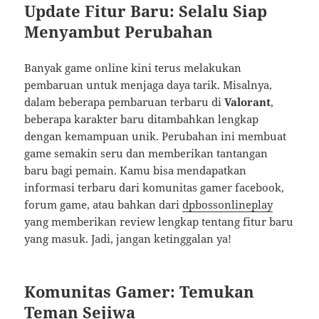
Update Fitur Baru: Selalu Siap
Menyambut Perubahan
Banyak game online kini terus melakukan
pembaruan untuk menjaga daya tarik. Misalnya,
dalam beberapa pembaruan terbaru di
Valorant
,
beberapa karakter baru ditambahkan lengkap
dengan kemampuan unik. Perubahan ini membuat
game semakin seru dan memberikan tantangan
baru bagi pemain. Kamu bisa mendapatkan
informasi terbaru dari komunitas gamer facebook,
forum game, atau bahkan dari
dpbossonlineplay
yang memberikan review lengkap tentang fitur baru
yang masuk. Jadi, jangan ketinggalan ya!
Komunitas Gamer: Temukan
Teman Sejiwa