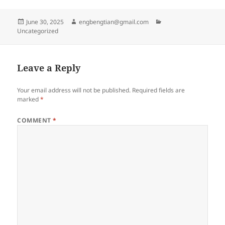
Posted
Author
Categories
June 30, 2025
engbengtian@gmail.com
on
Uncategorized
Leave a Reply
Your email address will not be published.
Required fields are
marked
*
COMMENT
*