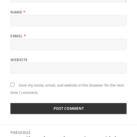
NAME
*
EMAIL
*
WEBSITE
Save my name, email, and website in this browser for the next
time I comment.
Post
PREVIOUS
navigation