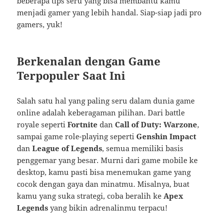
beberapa tips seru yang bisa membantu kamu
menjadi gamer yang lebih handal. Siap-siap jadi pro
gamers, yuk!
Berkenalan dengan Game
Terpopuler Saat Ini
Salah satu hal yang paling seru dalam dunia game
online adalah keberagaman pilihan. Dari battle
royale seperti
Fortnite
dan
Call of Duty: Warzone
,
sampai game role-playing seperti
Genshin Impact
dan
League of Legends
, semua memiliki basis
penggemar yang besar. Murni dari game mobile ke
desktop, kamu pasti bisa menemukan game yang
cocok dengan gaya dan minatmu. Misalnya, buat
kamu yang suka strategi, coba beralih ke
Apex
Legends
yang bikin adrenalinmu terpacu!