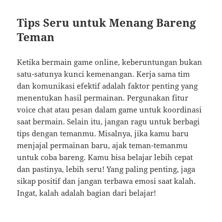
Tips Seru untuk Menang Bareng
Teman
Ketika bermain game online, keberuntungan bukan
satu-satunya kunci kemenangan. Kerja sama tim
dan komunikasi efektif adalah faktor penting yang
menentukan hasil permainan. Pergunakan fitur
voice chat atau pesan dalam game untuk koordinasi
saat bermain. Selain itu, jangan ragu untuk berbagi
tips dengan temanmu. Misalnya, jika kamu baru
menjajal permainan baru, ajak teman-temanmu
untuk coba bareng. Kamu bisa belajar lebih cepat
dan pastinya, lebih seru! Yang paling penting, jaga
sikap positif dan jangan terbawa emosi saat kalah.
Ingat, kalah adalah bagian dari belajar!