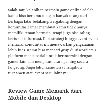
Salah satu kelebihan bermain game online adalah
kamu bisa bertemu dengan banyak orang dari
berbagai latar belakang. Bergabung dengan
komunitas gamer membuat kamu tidak hanya
memiliki teman bermain, tetapi juga bisa saling
bertukar informasi. Dari strategi hingga event-event
menarik, komunitas ini menawarkan pengalaman
lebih luas. Kamu bisa mencari grup di Discord atau
platform media sosial untuk berinteraksi dengan
gamer lain dan mengikuti acara gaming secara
langsung. Siapa tahu, kamu bisa mengikuti
turnamen atau event seru lainnya!
Review Game Menarik dari
Mobile dan Desktop