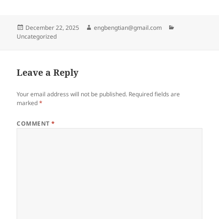
Posted
Author
Categories
December 22, 2025
engbengtian@gmail.com
on
Uncategorized
Leave a Reply
Your email address will not be published.
Required fields are
marked
*
COMMENT
*