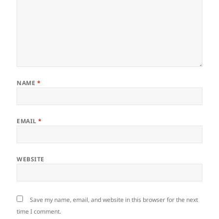
NAME
*
EMAIL
*
WEBSITE
Save my name, email, and website in this browser for the next
time I comment.