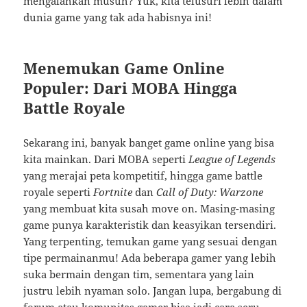
mengalahkan musuh? Yuk, kita telusuri lebih dalam
dunia game yang tak ada habisnya ini!
Menemukan Game Online
Populer: Dari MOBA Hingga
Battle Royale
Sekarang ini, banyak banget game online yang bisa
kita mainkan. Dari MOBA seperti
League of Legends
yang merajai peta kompetitif, hingga game battle
royale seperti
Fortnite
dan
Call of Duty: Warzone
yang membuat kita susah move on. Masing-masing
game punya karakteristik dan keasyikan tersendiri.
Yang terpenting, temukan game yang sesuai dengan
tipe permainanmu! Ada beberapa gamer yang lebih
suka bermain dengan tim, sementara yang lain
justru lebih nyaman solo. Jangan lupa, bergabung di