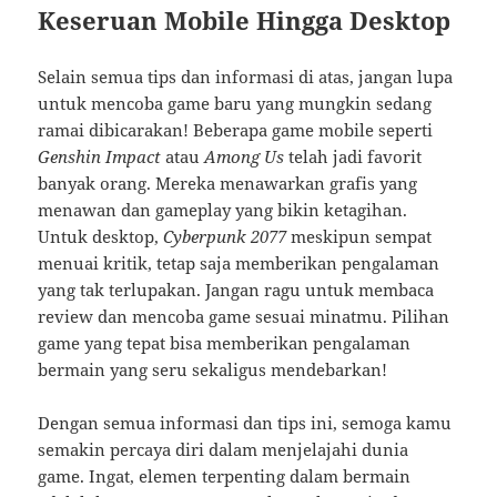
Keseruan Mobile Hingga Desktop
Selain semua tips dan informasi di atas, jangan lupa
untuk mencoba game baru yang mungkin sedang
ramai dibicarakan! Beberapa game mobile seperti
Genshin Impact
atau
Among Us
telah jadi favorit
banyak orang. Mereka menawarkan grafis yang
menawan dan gameplay yang bikin ketagihan.
Untuk desktop,
Cyberpunk 2077
meskipun sempat
menuai kritik, tetap saja memberikan pengalaman
yang tak terlupakan. Jangan ragu untuk membaca
review dan mencoba game sesuai minatmu. Pilihan
game yang tepat bisa memberikan pengalaman
bermain yang seru sekaligus mendebarkan!
Dengan semua informasi dan tips ini, semoga kamu
semakin percaya diri dalam menjelajahi dunia
game. Ingat, elemen terpenting dalam bermain