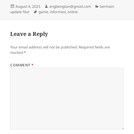
Posted
Author
Categories
August 4, 2025
engbengtian@gmail.com
bermain
on
Tags
update fitur
game
,
informasi
,
online
Leave a Reply
Your email address will not be published.
Required fields are
marked
*
COMMENT
*