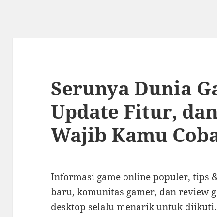
Serunya Dunia Ga
Update Fitur, da
Wajib Kamu Coba
Informasi game online populer, tips &
baru, komunitas gamer, dan review 
desktop selalu menarik untuk diikuti.