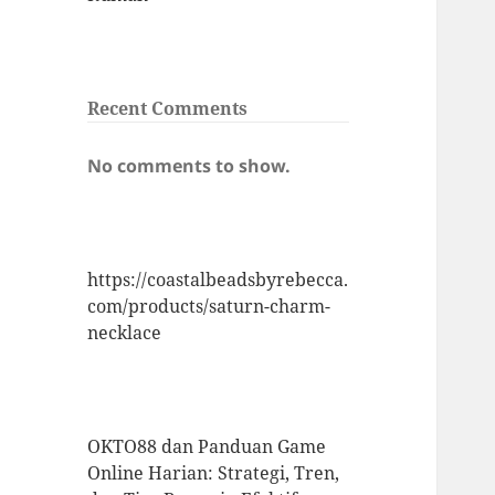
Recent Comments
No comments to show.
https://coastalbeadsbyrebecca.
com/products/saturn-charm-
necklace
OKTO88 dan Panduan Game
Online Harian: Strategi, Tren,