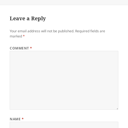
Leave a Reply
Your email address will not be published.
Required fields are
marked
*
COMMENT
*
NAME
*