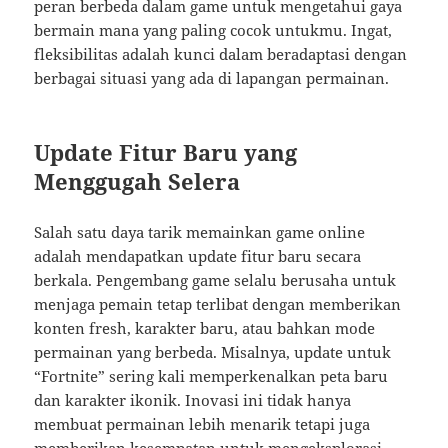
peran berbeda dalam game untuk mengetahui gaya
bermain mana yang paling cocok untukmu. Ingat,
fleksibilitas adalah kunci dalam beradaptasi dengan
berbagai situasi yang ada di lapangan permainan.
Update Fitur Baru yang
Menggugah Selera
Salah satu daya tarik memainkan game online
adalah mendapatkan update fitur baru secara
berkala. Pengembang game selalu berusaha untuk
menjaga pemain tetap terlibat dengan memberikan
konten fresh, karakter baru, atau bahkan mode
permainan yang berbeda. Misalnya, update untuk
“Fortnite” sering kali memperkenalkan peta baru
dan karakter ikonik. Inovasi ini tidak hanya
membuat permainan lebih menarik tetapi juga
memberikan kesempatan untuk mengeksplorasi