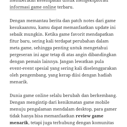
informasi game online
terbaru.
Dengan memantau berita dan patch notes dari game
kesukaanmu, kamu dapat memanfaatkan update ini
sebaik mungkin. Ketika game favorit mendapatkan
fitur baru, sering kali terdapat perubahan dalam
meta game, sehingga penting untuk mengetahui
pergeseran ini agar tetap di atas angin dibandingkan
dengan pemain lainnya. Jangan lewatkan pula
event-event spesial yang sering kali diselenggarakan
oleh pengembang, yang kerap diisi dengan hadiah
menarik.
Dunia game online selalu berubah dan berkembang.
Dengan mengintip dari kenikmatan game mobile
menuju pengalaman mendalam desktop, para gamer
tidak hanya bisa memanfaatkan
review game
menarik
, tetapi juga terhubung dengan komunitas