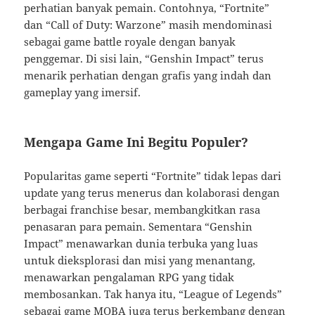
perhatian banyak pemain. Contohnya, “Fortnite”
dan “Call of Duty: Warzone” masih mendominasi
sebagai game battle royale dengan banyak
penggemar. Di sisi lain, “Genshin Impact” terus
menarik perhatian dengan grafis yang indah dan
gameplay yang imersif.
Mengapa Game Ini Begitu Populer?
Popularitas game seperti “Fortnite” tidak lepas dari
update yang terus menerus dan kolaborasi dengan
berbagai franchise besar, membangkitkan rasa
penasaran para pemain. Sementara “Genshin
Impact” menawarkan dunia terbuka yang luas
untuk dieksplorasi dan misi yang menantang,
menawarkan pengalaman RPG yang tidak
membosankan. Tak hanya itu, “League of Legends”
sebagai game MOBA juga terus berkembang dengan