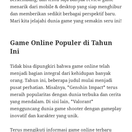
menarik dari mobile & desktop yang siap menghibur
dan memberikan sedikit berbagai perspektif baru.
Mari kita jelajahi dunia game yang semakin seru ini!
Game Online Populer di Tahun
Ini
Tidak bisa dipungkiri bahwa game online telah
menjadi bagian integral dari kehidupan banyak
orang. Tahun ini, beberapa judul mulai menjadi
pusat perhatian. Misalnya, *Genshin Impact* terus
meraih popularitas dengan dunia terbuka dan cerita
yang mendalam. Di sisi lain, *Valorant*
mengguncang dunia game shooter dengan gameplay
inovatif dan karakter yang unik.
Terus mengikuti
informasi game online
terbaru