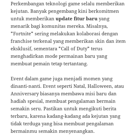
Perkembangan teknologi game selalu memberikan
kejutan. Banyak pengembang kini berkomitmen
untuk memberikan
update fitur baru
yang
menarik bagi komunitas mereka. Misalnya,
*Fortnite* sering melakukan kolaborasi dengan
franchise terkenal yang memberikan skin dan item
eksklusif, sementara *Call of Duty* terus
menghadirkan mode permainan baru yang
membuat pemain tetap tertantang.
Event dalam game juga menjadi momen yang
dinanti-nanti. Event seperti Natal, Halloween, atau
Anniversary biasanya membawa misi baru dan
hadiah spesial, membuat pengalaman bermain
semakin seru. Pastikan untuk mengikuti berita
terbaru, karena kadang-kadang ada kejutan yang
tidak terduga yang bisa membuat pengalaman
bermainmu semakin menyenangkan.