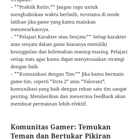
– **Praktik Rutin:** Jangan ragu untuk
menghabiskan waktu berlatih, terutama di mode
latihan jika game yang kamu mainkan
menawarkannya.
– **Pelajari Karakter atau Senjata:** Setiap karakter
atau senjata dalam game biasanya memiliki
keunggulan dan kelemahan masing-masing. Pelajari
setiap stats agar kamu dapat menyesuaikan strategi
dengan baik.
– **Komunikasi dengan Tim:** Jika kamu bermain
game tim, seperti *Dota 2* atau *Valorant*,
komunikasi yang baik dengan rekan satu tim sangat
penting. Memberikan dan menerima feedback akan
membuat permainan lebih efektif.
Komunitas Gamer: Temukan
Teman dan Bertukar Pikiran