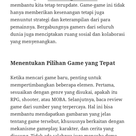
membantu kita tetap terupdate. Game-game ini tidak
hanya memberikan kesenangan tetapi juga
menuntut strategi dan keterampilan dari para
pemainnya. Bergabungnya gamers dari seluruh
dunia juga menciptakan ruang sosial dan kolaborasi
yang menyenangkan.
Menentukan Pilihan Game yang Tepat
Ketika mencari game baru, penting untuk
mempertimbangkan beberapa elemen. Pertama,
sesuaikan dengan genre yang disukai, apakah itu
RPG, shooter, atau MOBA. Selanjutnya, baca review
game dari sumber yang terpercaya. Hal ini bisa
membantu mendapatkan gambaran yang jelas
tentang game tersebut, khususnya berkaitan dengan
mekanisme gameplay, karakter, dan cerita yang
diusung. Tidak ada salahnya juga mencoba demo