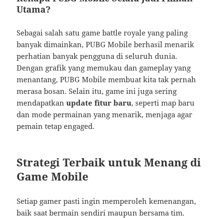
Utama?
Sebagai salah satu game battle royale yang paling
banyak dimainkan, PUBG Mobile berhasil menarik
perhatian banyak pengguna di seluruh dunia.
Dengan grafik yang memukau dan gameplay yang
menantang, PUBG Mobile membuat kita tak pernah
merasa bosan. Selain itu, game ini juga sering
mendapatkan
update fitur baru
, seperti map baru
dan mode permainan yang menarik, menjaga agar
pemain tetap engaged.
Strategi Terbaik untuk Menang di
Game Mobile
Setiap gamer pasti ingin memperoleh kemenangan,
baik saat bermain sendiri maupun bersama tim.