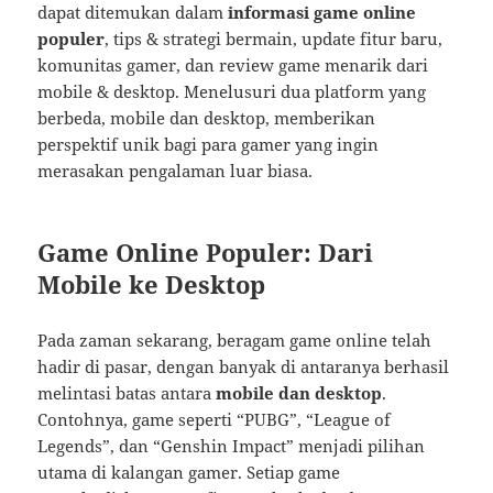
dapat ditemukan dalam
informasi game online
populer
, tips & strategi bermain, update fitur baru,
komunitas gamer, dan review game menarik dari
mobile & desktop. Menelusuri dua platform yang
berbeda, mobile dan desktop, memberikan
perspektif unik bagi para gamer yang ingin
merasakan pengalaman luar biasa.
Game Online Populer: Dari
Mobile ke Desktop
Pada zaman sekarang, beragam game online telah
hadir di pasar, dengan banyak di antaranya berhasil
melintasi batas antara
mobile dan desktop
.
Contohnya, game seperti “PUBG”, “League of
Legends”, dan “Genshin Impact” menjadi pilihan
utama di kalangan gamer. Setiap game