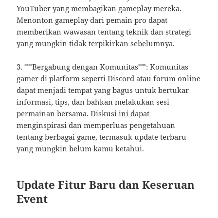
YouTuber yang membagikan gameplay mereka.
Menonton gameplay dari pemain pro dapat
memberikan wawasan tentang teknik dan strategi
yang mungkin tidak terpikirkan sebelumnya.
3. **Bergabung dengan Komunitas**: Komunitas
gamer di platform seperti Discord atau forum online
dapat menjadi tempat yang bagus untuk bertukar
informasi, tips, dan bahkan melakukan sesi
permainan bersama. Diskusi ini dapat
menginspirasi dan memperluas pengetahuan
tentang berbagai game, termasuk update terbaru
yang mungkin belum kamu ketahui.
Update Fitur Baru dan Keseruan
Event