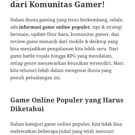
dari Komunitas Gamer!
Dalam dunia gaming yang terus berkembang, selalu
ada
informasi game online populer
, tips & strategi
bermain, update fitur baru, komunitas gamer, dan
review game menarik dari mobile & desktop yang
bisa menjadikan pengalaman kita lebih seru. Dari
game battle royale hingga RPG yang mendalam,
setiap genre menawarkan keunikan tersendiri. Mari
kita telusuri lebih dalam mengenai dunia yang
penuh petualangan ini.
Game Online Populer yang Harus
Diketahui
Dalam kategori game online populer, kita tidak bisa
melewatkan beberapa judul yang telah mencuri