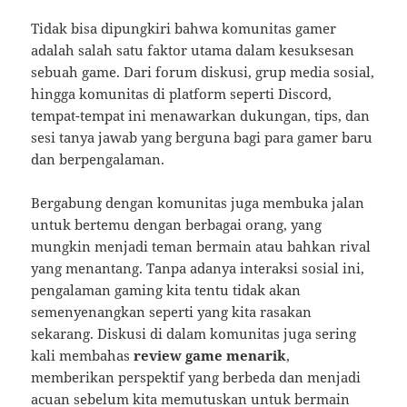
Tidak bisa dipungkiri bahwa komunitas gamer
adalah salah satu faktor utama dalam kesuksesan
sebuah game. Dari forum diskusi, grup media sosial,
hingga komunitas di platform seperti Discord,
tempat-tempat ini menawarkan dukungan, tips, dan
sesi tanya jawab yang berguna bagi para gamer baru
dan berpengalaman.
Bergabung dengan komunitas juga membuka jalan
untuk bertemu dengan berbagai orang, yang
mungkin menjadi teman bermain atau bahkan rival
yang menantang. Tanpa adanya interaksi sosial ini,
pengalaman gaming kita tentu tidak akan
semenyenangkan seperti yang kita rasakan
sekarang. Diskusi di dalam komunitas juga sering
kali membahas
review game menarik
,
memberikan perspektif yang berbeda dan menjadi
acuan sebelum kita memutuskan untuk bermain