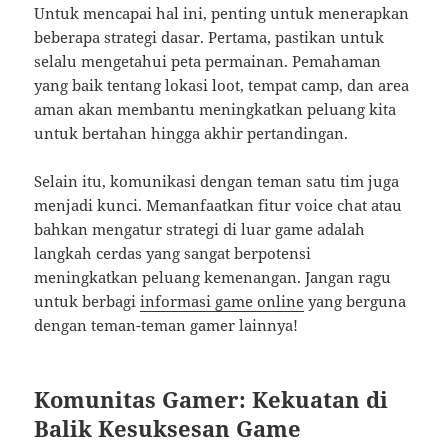
Untuk mencapai hal ini, penting untuk menerapkan
beberapa strategi dasar. Pertama, pastikan untuk
selalu mengetahui peta permainan. Pemahaman
yang baik tentang lokasi loot, tempat camp, dan area
aman akan membantu meningkatkan peluang kita
untuk bertahan hingga akhir pertandingan.
Selain itu, komunikasi dengan teman satu tim juga
menjadi kunci. Memanfaatkan fitur voice chat atau
bahkan mengatur strategi di luar game adalah
langkah cerdas yang sangat berpotensi
meningkatkan peluang kemenangan. Jangan ragu
untuk berbagi
informasi game online
yang berguna
dengan teman-teman gamer lainnya!
Komunitas Gamer: Kekuatan di
Balik Kesuksesan Game