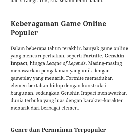
dan strategi. Yuk, kita selami lebih dalam!
Keberagaman Game Online
Populer
Dalam beberapa tahun terakhir, banyak game online
yang mencuri perhatian, seperti
Fortnite
,
Genshin
Impact
, hingga
League of Legends
. Masing-masing
menawarkan pengalaman yang unik dengan
gameplay yang menarik. Fortnite memadukan
elemen bertahan hidup dengan konstruksi
bangunan, sedangkan Genshin Impact menawarkan
dunia terbuka yang luas dengan karakter-karakter
menarik dari berbagai elemen.
Genre dan Permainan Terpopuler