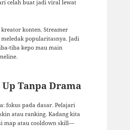
ri celah buat jadi viral lewat
h kreator konten. Streamer
u meledak popularitasnya. Jadi
tiba-tiba kepo mau main
meline.
el Up Tanpa Drama
a: fokus pada dasar. Pelajari
kin atau ranking. Kadang kita
si map atau cooldown skill—