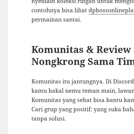
nyediain koleksi ringan untuk mengi
contohnya bisa lihat
dpbossonlinepl
permainan santai.
Komunitas & Review 
Nongkrong Sama Ti
Komunitas itu jantungnya. Di Discord,
kamu bakal nemu teman main, lawan d
Komunitas yang sehat bisa bantu ka
Cari grup yang positif: yang suka ba
tanpa solusi.