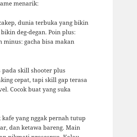
 game menarik:
cakep, dunia terbuka yang bikin
bikin deg-degan. Poin plus:
oin minus: gacha bisa makan
 pada skill shooter plus
g cepat, tapi skill gap terasa
el. Cocok buat yang suka
k kafe yang nggak pernah tutup
jar, dan ketawa bareng. Main
 dan nikmati prosesnya. Kalau