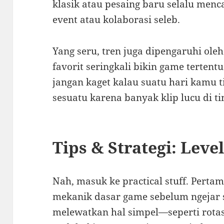
klasik atau pesaing baru selalu menca
event atau kolaborasi seleb.
Yang seru, tren juga dipengaruhi ole
favorit seringkali bikin game tertent
jangan kaget kalau suatu hari kamu 
sesuatu karena banyak klip lucu di ti
Tips & Strategi: Lev
Nah, masuk ke practical stuff. Pertam
mekanik dasar game sebelum ngejar s
melewatkan hal simpel—seperti rota