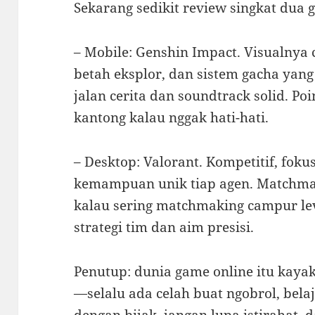
Sekarang sedikit review singkat dua
– Mobile: Genshin Impact. Visualnya 
betah eksplor, dan sistem gacha yang 
jalan cerita dan soundtrack solid. P
kantong kalau nggak hati-hati.
– Desktop: Valorant. Kompetitif, fokus
kemampuan unik tiap agen. Matchmakin
kalau sering matchmaking campur lev
strategi tim dan aim presisi.
Penutup: dunia game online itu kaya
—selalu ada celah buat ngobrol, bela
dengan bijak, jangan lupa istirahat,