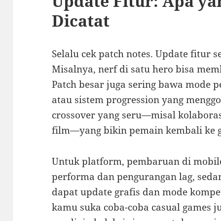
Update Fitur: Apa ya
Dicatat
Selalu cek patch notes. Update fitur
Misalnya, nerf di satu hero bisa mem
Patch besar juga sering bawa mode p
atau sistem progression yang menggo
crossover yang seru—misal kolaborasi
film—yang bikin pemain kembali ke 
Untuk platform, pembaruan di mobile
performa dan pengurangan lag, seda
dapat update grafis dan mode kompet
kamu suka coba-coba casual games ju