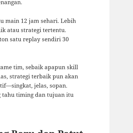
enangan.
lu main 12 jam sehari. Lebih
k atau strategi tertentu.
ton satu replay sendiri 30
game tim, sebaik apapun skill
as, strategi terbaik pun akan
if—singkat, jelas, sopan.
tahu timing dan tujuan itu