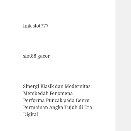
link slot777
slot88 gacor
Sinergi Klasik dan Modernitas:
Membedah Fenomena
Performa Puncak pada Genre
Permainan Angka Tujuh di Era
Digital