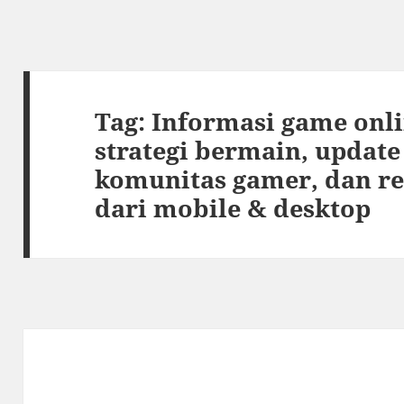
Tag:
Informasi game onli
strategi bermain, update 
komunitas gamer, dan r
dari mobile & desktop