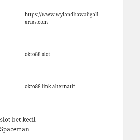
https://www.wylandhawaiigall
eries.com
okto88 slot
okto88 link alternatif
slot bet kecil
Spaceman