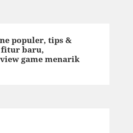
ne populer, tips &
fitur baru,
eview game menarik