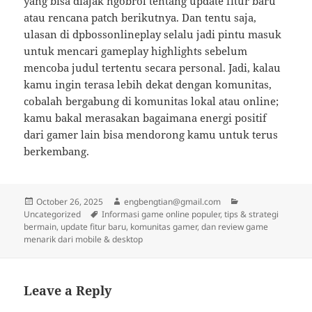
yang bisa diajak ngobrol tentang update fitur baru
atau rencana patch berikutnya. Dan tentu saja,
ulasan di dpbossonlineplay selalu jadi pintu masuk
untuk mencari gameplay highlights sebelum
mencoba judul tertentu secara personal. Jadi, kalau
kamu ingin terasa lebih dekat dengan komunitas,
cobalah bergabung di komunitas lokal atau online;
kamu bakal merasakan bagaimana energi positif
dari gamer lain bisa mendorong kamu untuk terus
berkembang.
Posted
Author
Categories
October 26, 2025
engbengtian@gmail.com
on
Tags
Uncategorized
Informasi game online populer, tips & strategi
bermain, update fitur baru, komunitas gamer, dan review game
menarik dari mobile & desktop
Leave a Reply