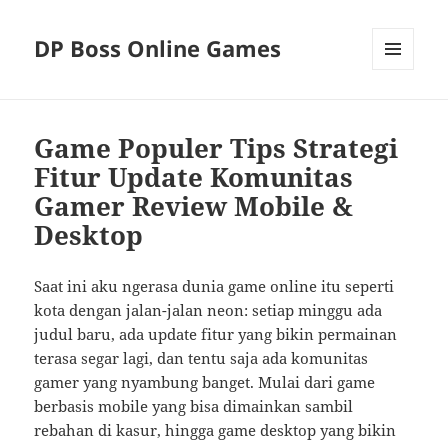
DP Boss Online Games
MENU
AND
WIDGETS
Game Populer Tips Strategi
Fitur Update Komunitas
Gamer Review Mobile &
Desktop
Saat ini aku ngerasa dunia game online itu seperti
kota dengan jalan-jalan neon: setiap minggu ada
judul baru, ada update fitur yang bikin permainan
terasa segar lagi, dan tentu saja ada komunitas
gamer yang nyambung banget. Mulai dari game
berbasis mobile yang bisa dimainkan sambil
rebahan di kasur, hingga game desktop yang bikin