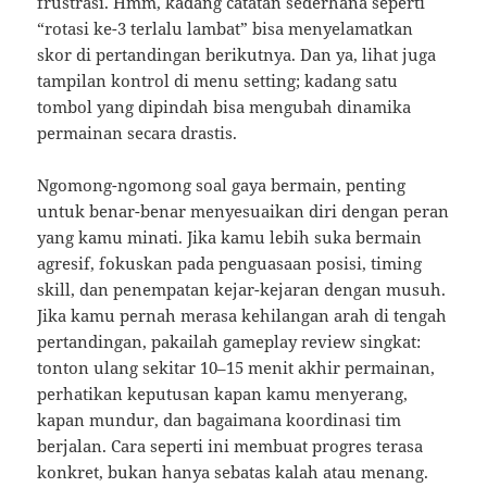
frustrasi. Hmm, kadang catatan sederhana seperti
“rotasi ke-3 terlalu lambat” bisa menyelamatkan
skor di pertandingan berikutnya. Dan ya, lihat juga
tampilan kontrol di menu setting; kadang satu
tombol yang dipindah bisa mengubah dinamika
permainan secara drastis.
Ngomong-ngomong soal gaya bermain, penting
untuk benar-benar menyesuaikan diri dengan peran
yang kamu minati. Jika kamu lebih suka bermain
agresif, fokuskan pada penguasaan posisi, timing
skill, dan penempatan kejar-kejaran dengan musuh.
Jika kamu pernah merasa kehilangan arah di tengah
pertandingan, pakailah gameplay review singkat:
tonton ulang sekitar 10–15 menit akhir permainan,
perhatikan keputusan kapan kamu menyerang,
kapan mundur, dan bagaimana koordinasi tim
berjalan. Cara seperti ini membuat progres terasa
konkret, bukan hanya sebatas kalah atau menang.