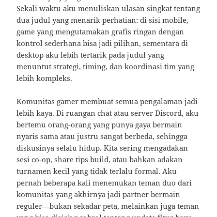
Sekali waktu aku menuliskan ulasan singkat tentang
dua judul yang menarik perhatian: di sisi mobile,
game yang mengutamakan grafis ringan dengan
kontrol sederhana bisa jadi pilihan, sementara di
desktop aku lebih tertarik pada judul yang
menuntut strategi, timing, dan koordinasi tim yang
lebih kompleks.
Komunitas gamer membuat semua pengalaman jadi
lebih kaya. Di ruangan chat atau server Discord, aku
bertemu orang-orang yang punya gaya bermain
nyaris sama atau justru sangat berbeda, sehingga
diskusinya selalu hidup. Kita sering mengadakan
sesi co-op, share tips build, atau bahkan adakan
turnamen kecil yang tidak terlalu formal. Aku
pernah beberapa kali menemukan teman duo dari
komunitas yang akhirnya jadi partner bermain
reguler—bukan sekadar peta, melainkan juga teman