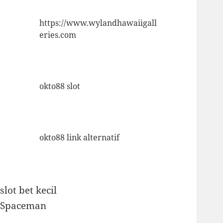
https://www.wylandhawaiigall
eries.com
okto88 slot
okto88 link alternatif
slot bet kecil
Spaceman