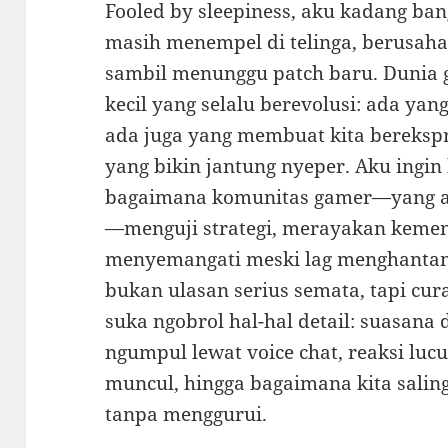
Fooled by sleepiness, aku kadang ba
masih menempel di telinga, berusa
sambil menunggu patch baru. Dunia g
kecil yang selalu berevolusi: ada yan
ada juga yang membuat kita berekspr
yang bikin jantung nyeper. Aku ingin 
bagaimana komunitas gamer—yang a
—menguji strategi, merayakan kemena
menyemangati meski lag menghantam
bukan ulasan serius semata, tapi cu
suka ngobrol hal-hal detail: suasana 
ngumpul lewat voice chat, reaksi lucu
muncul, hingga bagaimana kita salin
tanpa menggurui.