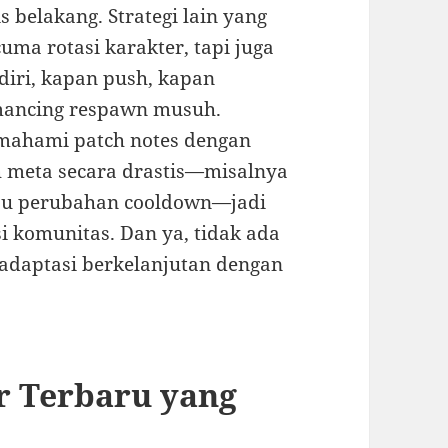
s belakang. Strategi lain yang
cuma rotasi karakter, tapi juga
diri, kapan push, kapan
mancing respawn musuh.
emahami patch notes dengan
ah meta secara drastis—misalnya
atau perubahan cooldown—jadi
si komunitas. Dan ya, tidak ada
 adaptasi berkelanjutan dengan
r Terbaru yang