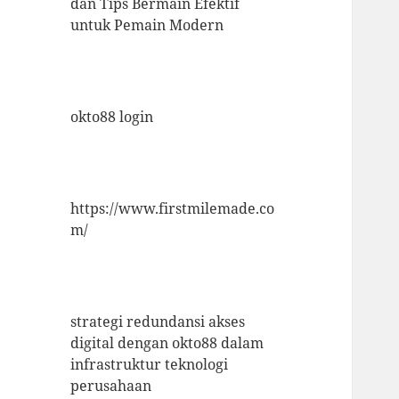
dan Tips Bermain Efektif
untuk Pemain Modern
okto88 login
https://www.firstmilemade.co
m/
strategi redundansi akses
digital dengan okto88 dalam
infrastruktur teknologi
perusahaan