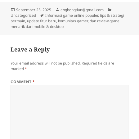
Posted
Author
Categories
September 25, 2025
engbengtian@gmail.com
on
Tags
Uncategorized
Informasi game online populer, tips & strategi
bermain, update fitur baru, komunitas gamer, dan review game
menarik dari mobile & desktop
Leave a Reply
Your email address will not be published.
Required fields are
marked
*
COMMENT
*