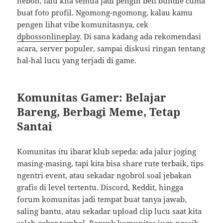
heboh, lalu kita semua jadi pengin beli bundle cuma
buat foto profil. Ngomong-ngomong, kalau kamu
pengen lihat vibe komunitasnya, cek
dpbossonlineplay
. Di sana kadang ada rekomendasi
acara, server populer, sampai diskusi ringan tentang
hal-hal lucu yang terjadi di game.
Komunitas Gamer: Belajar
Bareng, Berbagi Meme, Tetap
Santai
Komunitas itu ibarat klub sepeda: ada jalur joging
masing-masing, tapi kita bisa share rute terbaik, tips
ngentri event, atau sekadar ngobrol soal jebakan
grafis di level tertentu. Discord, Reddit, hingga
forum komunitas jadi tempat buat tanya jawab,
saling bantu, atau sekadar upload clip lucu saat kita